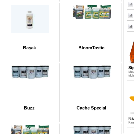
Başak
BloomTastic
Si
Mev
tıkl
Buzz
Cache Special
Ka
Kamp