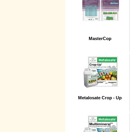
MasterCop
Metalosate Crop - Up